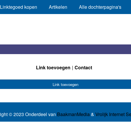
Linktegoed kopen
Artikelen
Alle dochterpagina's
Link toevoegen
Contact
Link toevoegen
ight © 2023 Onderdeel van
BaakmanMedia
&
Vrolijk Internet S